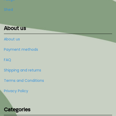
Shed
About us
About us
Payment methods
FAQ
Shipping and returns
Terms and Conditions
Privacy Policy
Categories