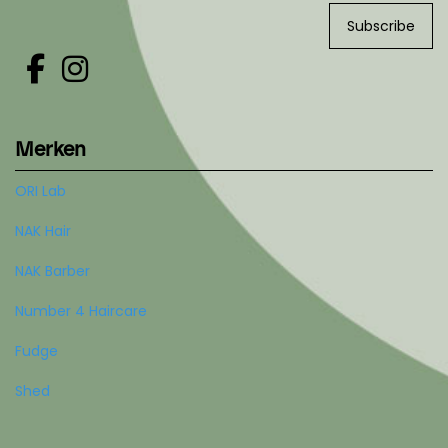
Subscribe
Merken
ORI Lab
NAK Hair
NAK Barber
Number 4 Haircare
Fudge
Shed