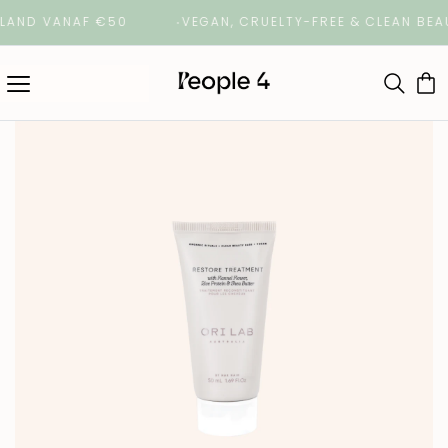
ND VANAF €50
VEGAN, CRUELTY-FREE & CLEAN BEAU