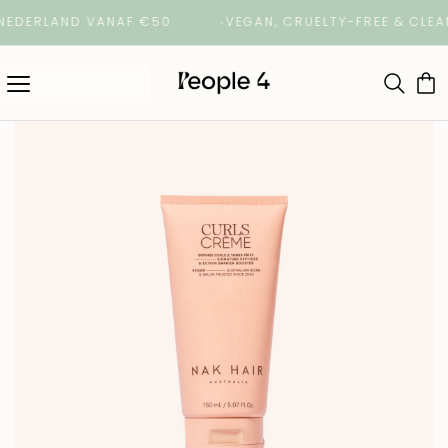
ERLAND VANAF €50
VEGAN, CRUELTY-FREE & CLEAN B