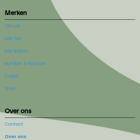
Merken
ORI Lab
NAK Hair
NAK Barber
Number 4 Haircare
Fudge
Shed
Over ons
Contact
Over ons