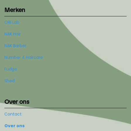
Merken
ORI Lab
NAK Hair
NAK Barber
Number 4 Haircare
Fudge
Shed
Over ons
Contact
Over ons