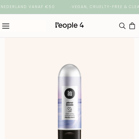
DERLAND VANAF €50
VEGAN, CRUELTY-FREE & CLEAN 