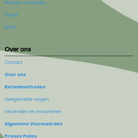
Number 4 Haircare
Fudge
Shed
Over ons
Contact
Over ons
Betaalmethoden
Veelgestelde vragen
Verzenden en retourneren
Algemene Voorwaarden
Privacy Policy