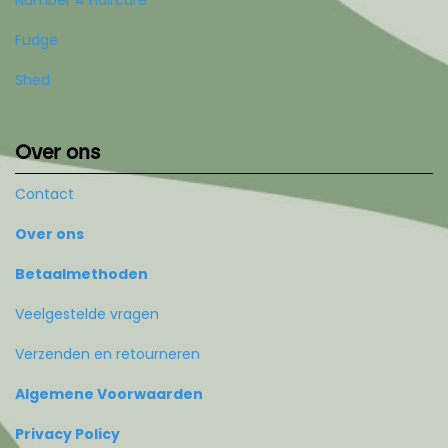
Number 4 Haircare
Fudge
Shed
Over ons
Contact
Over ons
Betaalmethoden
Veelgestelde vragen
Verzenden en retourneren
Algemene Voorwaarden
Privacy Policy