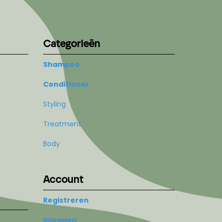
Categorieën
Shampoo
Conditioner
Styling
Treatment
Body
Account
Registreren
Inloggen