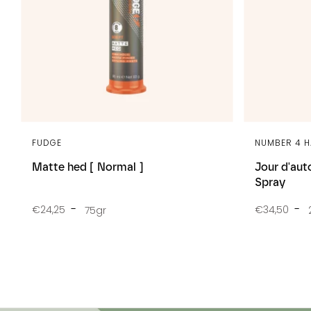
FUDGE
NUMBER 4 H
Matte hed [ Normal ]
Jour d'aut
Spray
€24,25
€34,50
75gr