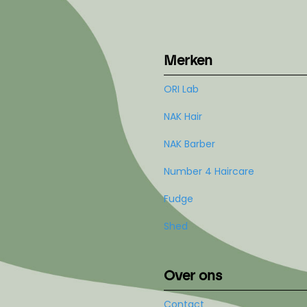
Merken
ORI Lab
NAK Hair
NAK Barber
Number 4 Haircare
Fudge
Shed
Over ons
Contact