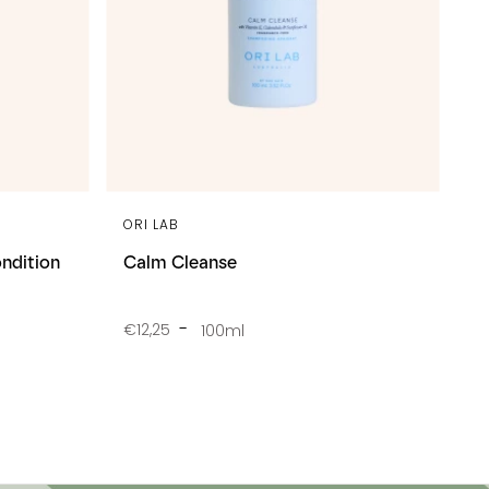
ORI LAB
ndition
Calm Cleanse
€12,25
100ml