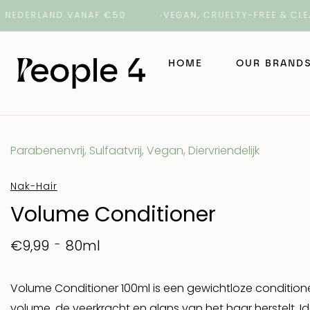
ERLAND VANAF €50
VEGAN, CRUELTY-FREE & CLEAN B
HOME
OUR BRAND
NAK Hair
Parabenenvrij, Sulfaatvrij, Vegan, Diervriendelijk
NAK Barber
Nak-Hair
Volume Conditioner
ORI Lab
80ml
€9,99
ROH
Volume Conditioner 100ml is een gewichtloze conditioner
Number 4 H
volume, de veerkracht en glans van het haar herstelt. Ide