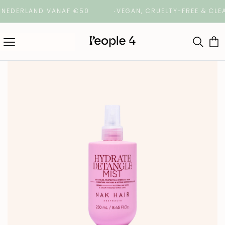
ERLAND VANAF €50
VEGAN, CRUELTY-FREE & CLEAN 