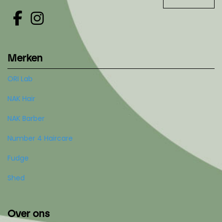
Merken
ORI Lab
NAK Hair
NAK Barber
Number 4 Haircare
Fudge
Shed
Over ons