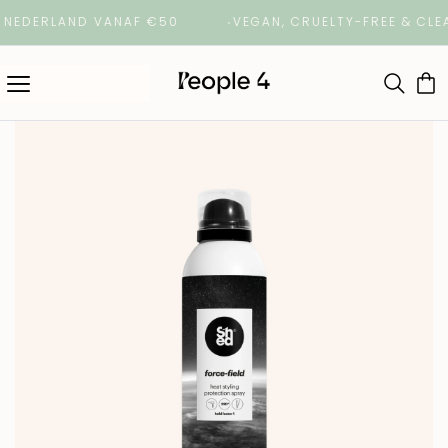
DERLAND VANAF €50
VEGAN, CRUELTY-FREE & CLEAN 