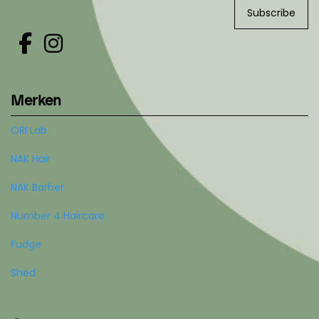
Subscribe
Merken
ORI Lab
NAK Hair
NAK Barber
Number 4 Haircare
Fudge
Shed