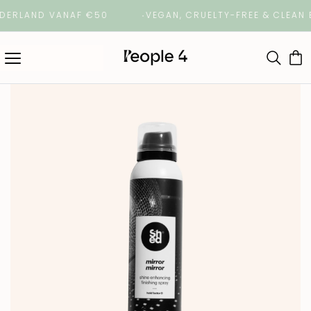
ERLAND VANAF €50
VEGAN, CRUELTY-FREE & CLEAN B