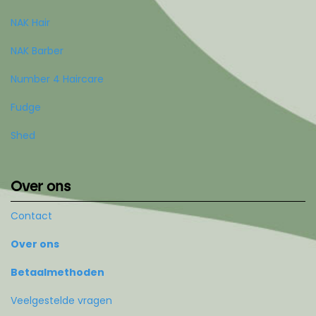
NAK Hair
NAK Barber
Number 4 Haircare
Fudge
Shed
Over ons
Contact
Over ons
Betaalmethoden
Veelgestelde vragen