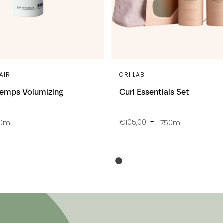
AIR
ORI LAB
Temps Volumizing
Curl Essentials Set
€105,00
0ml
750ml