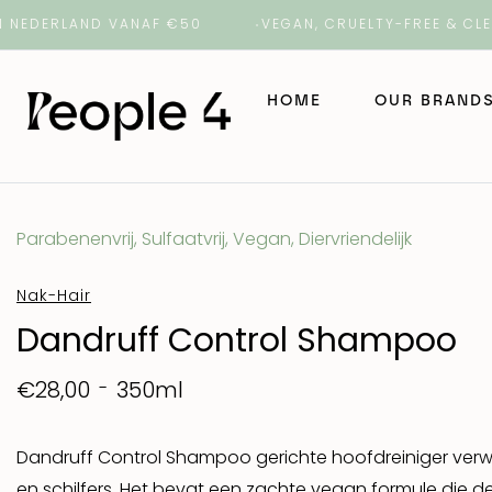
ERLAND VANAF €50
VEGAN, CRUELTY-FREE & CLEAN B
HOME
OUR BRAND
NAK Hair
Parabenenvrij, Sulfaatvrij, Vegan, Diervriendelijk
NAK Barber
Nak-Hair
Dandruff Control Shampoo
ORI Lab
350ml
€28,00
ROH
Dandruff Control Shampoo gerichte hoofdreiniger verwij
Number 4 H
en schilfers. Het bevat een zachte vegan formule die 