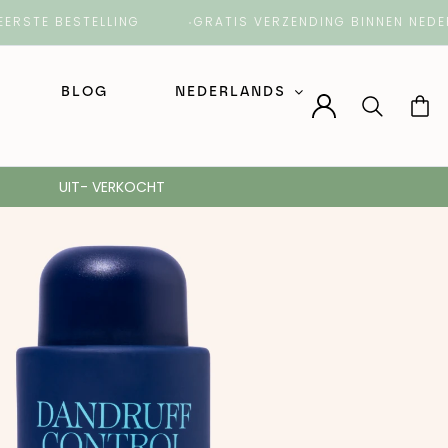
E BESTELLING
GRATIS VERZENDING BINNEN NEDERLAN
BLOG
NEDERLANDS
Nederlands
UIT- VERKOCHT
English (Engels)