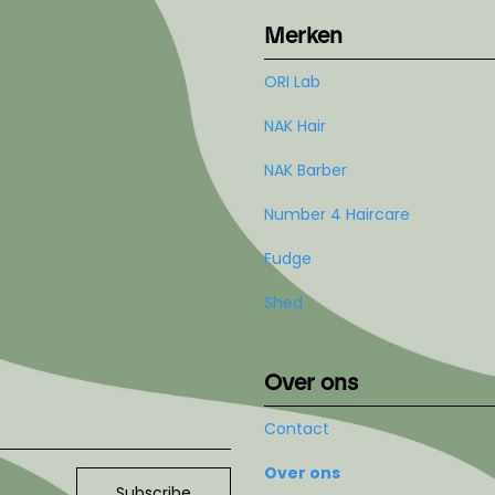
Merken
ORI Lab
NAK Hair
NAK Barber
Number 4 Haircare
Fudge
Shed
Over ons
Contact
Over ons
Subscribe