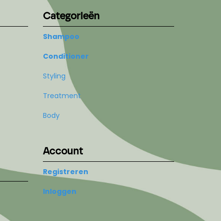
Categorieën
Shampoo
Conditioner
Styling
Treatment
Body
Account
Registreren
Inloggen