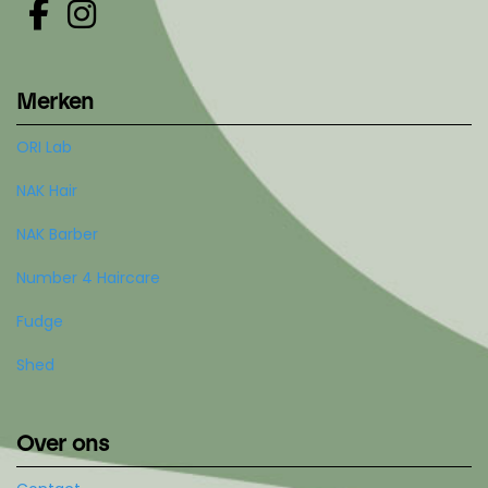
Merken
ORI Lab
NAK Hair
NAK Barber
Number 4 Haircare
Fudge
Shed
Over ons