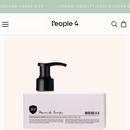
RLAND VANAF €50
VEGAN, CRUELTY-FREE & CLEAN BE