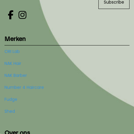
Subscribe
Merken
ORI Lab
NAK Hair
NAK Barber
Number 4 Haircare
Fudge
Shed
Over ons