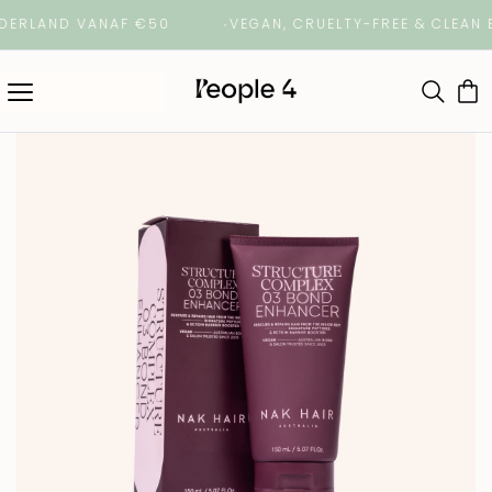
ERLAND VANAF €50
VEGAN, CRUELTY-FREE & CLEAN B