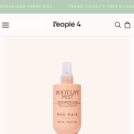
ERLAND VANAF €50
VEGAN, CRUELTY-FREE & CLEAN 