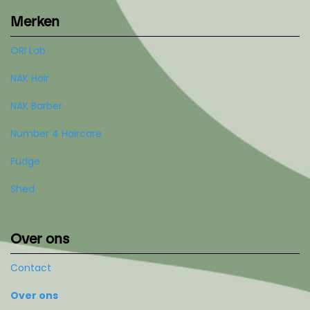
Merken
ORI Lab
NAK Hair
NAK Barber
Number 4 Haircare
Fudge
Shed
Over ons
Contact
Over ons