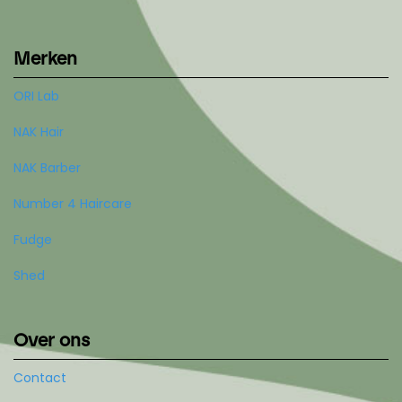
Merken
ORI Lab
NAK Hair
NAK Barber
Number 4 Haircare
Fudge
Shed
Over ons
Contact