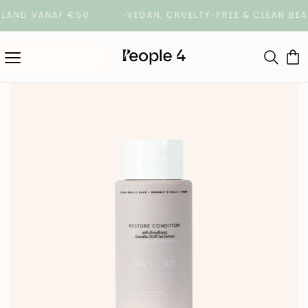
AND VANAF €50
VEGAN, CRUELTY-FREE & CLEAN BEAU