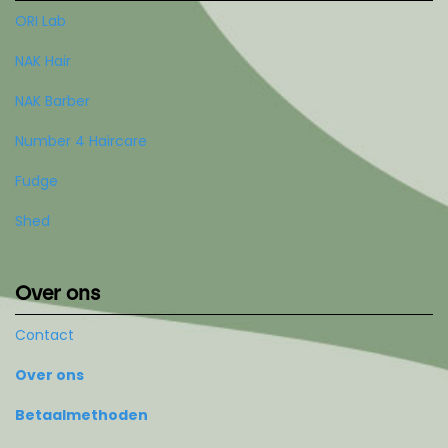
ORI Lab
NAK Hair
NAK Barber
Number 4 Haircare
Fudge
Shed
Over ons
Contact
Over ons
Betaalmethoden