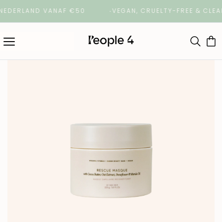
ERLAND VANAF €50
VEGAN, CRUELTY-FREE & CLEAN B