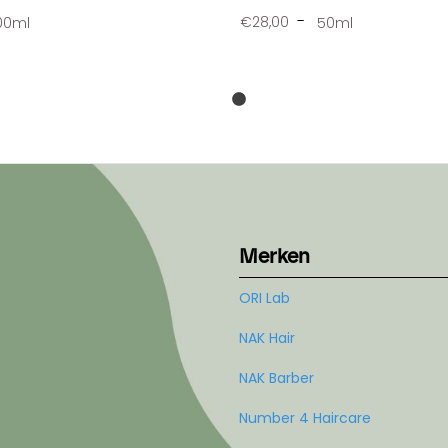
€28,00
00ml
50ml
Merken
ORI Lab
NAK Hair
NAK Barber
Number 4 Haircare