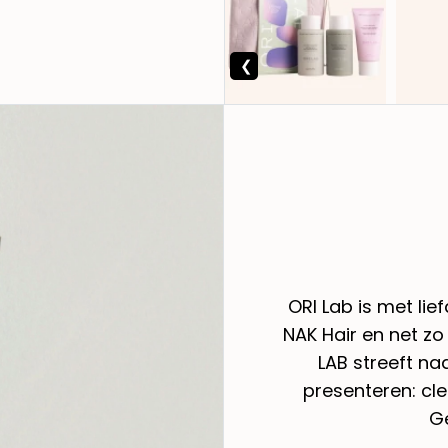
ORI Lab is met lie
NAK Hair en net zo
LAB streeft na
presenteren: cl
G