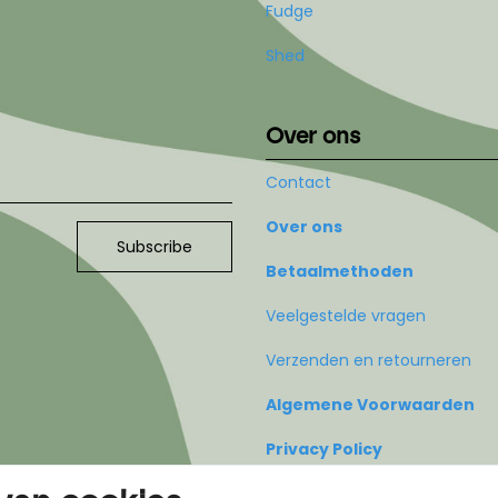
Fudge
Shed
Over ons
Contact
Over ons
Subscribe
Betaalmethoden
Veelgestelde vragen
Verzenden en retourneren
Algemene Voorwaarden
Privacy Policy