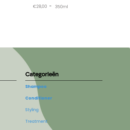
€28,00
350ml
Categorieën
Shampoo
Conditioner
Styling
Treatment