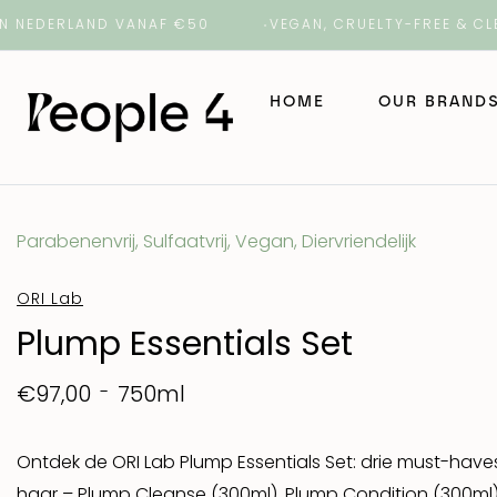
RLAND VANAF €50
VEGAN, CRUELTY-FREE & CLEAN BE
HOME
OUR BRAND
NAK Hair
Parabenenvrij, Sulfaatvrij, Vegan, Diervriendelijk
NAK Barber
ORI Lab
Plump Essentials Set
ORI Lab
750ml
€97,00
ROH
Ontdek de ORI Lab Plump Essentials Set: drie must-have
Number 4 H
haar – Plump Cleanse (300ml), Plump Condition (300m