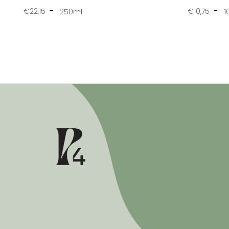
€22,15
€10,75
250ml
1