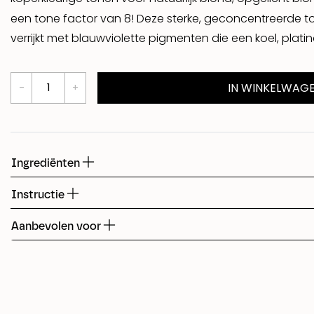
een tone factor van 8! Deze sterke, geconcentreerde 
Shed
verrijkt met blauwviolette pigmenten die een koel, plati
Fudge
IN WINKELWAG
Ingrediënten
Instructie
Aanbevolen voor