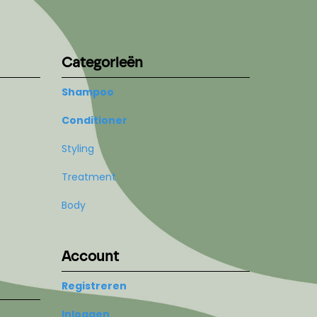
Categorieën
Shampoo
Conditioner
Styling
Treatment
Body
Account
Registreren
Inloggen