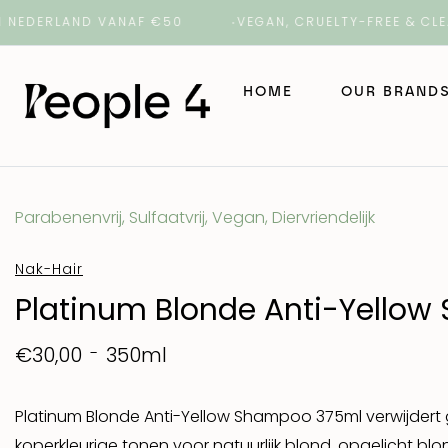
ERLAND VANAF €50
VEGAN, CRUELTY-FREE & CLEAN B
HOME
OUR BRAND
NAK Hair
Parabenenvrij, Sulfaatvrij, Vegan, Diervriendelijk
NAK Barber
Nak-Hair
Platinum Blonde Anti-Yello
ORI Lab
350ml
€30,00
ROH
Platinum Blonde Anti-Yellow Shampoo 375ml verwijdert
Number 4 H
koperkleurige tonen voor natuurlijk blond, opgelicht blon