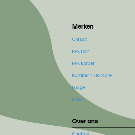
Merken
ORI Lab
NAK Hair
NAK Barber
Number 4 Haircare
Fudge
Shed
Over ons
Contact