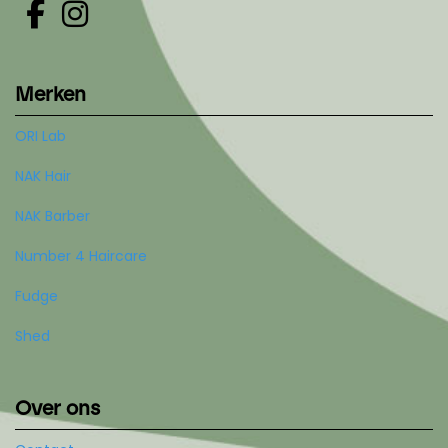
Merken
ORI Lab
NAK Hair
NAK Barber
Number 4 Haircare
Fudge
Shed
Over ons