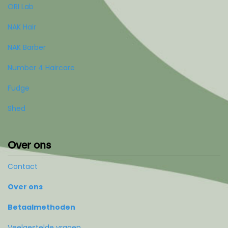
ORI Lab
NAK Hair
NAK Barber
Number 4 Haircare
Fudge
Shed
Over ons
Contact
Over ons
Betaalmethoden
Veelgestelde vragen