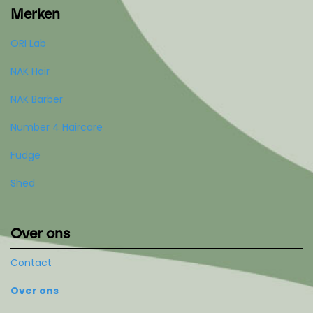
Merken
ORI Lab
NAK Hair
NAK Barber
Number 4 Haircare
Fudge
Shed
Over ons
Contact
Over ons