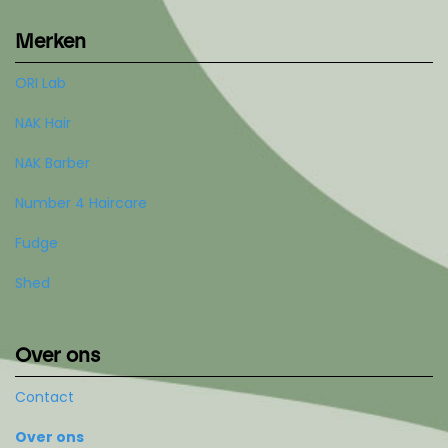
Merken
ORI Lab
NAK Hair
NAK Barber
Number 4 Haircare
Fudge
Shed
Over ons
Contact
Over ons