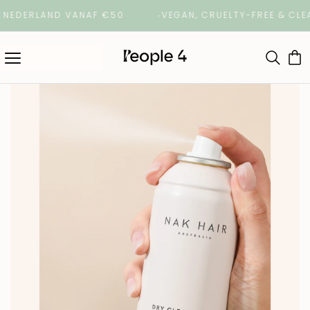
DERLAND VANAF €50
VEGAN, CRUELTY-FREE & CLEAN 