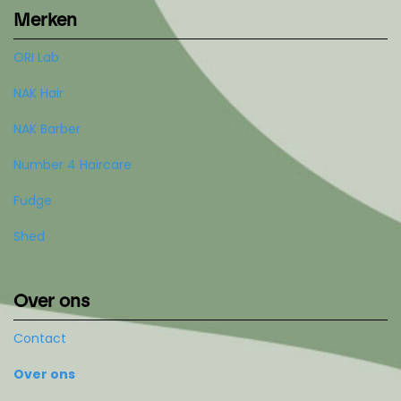
Merken
ORI Lab
NAK Hair
NAK Barber
Number 4 Haircare
Fudge
Shed
Over ons
Contact
Over ons