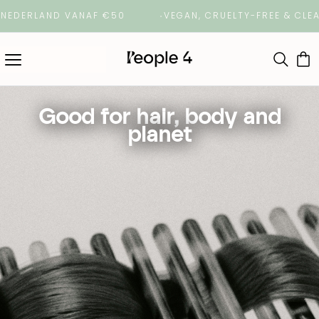
ERLAND VANAF €50
VEGAN, CRUELTY-FREE & CLEAN B
Good for hair, body and
planet